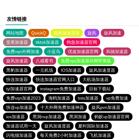
友情链接
网站地图
QuickQ
旋风加速度器
旋风
旋风加速
坚果加速器
tiktok加速器
狗急加速器官网
免费vqn外网加速
小蓝鸟
优途加速器官网
风驰加速器
旋风加速器
八戒看书
免费vps加速器外网苹果版
黑豹加速器
一元机场
IOS加速器
旋风加速度器
快连加速器
快连加速器官网入口
大机场加速器
tyl加速器官网
instagram免费加速器
目标下载站
免费vqn加速2023
海鸥加速器
toto加速器
vp免费加速
快连vp加速器
十大外网免费加速神器
旋风pvn加速器
ios加速器
黑洞nvp加速器
黑洞加速
蚂蚁vp加速器官网
加速器试用一天
旋风加速度器
夏时国际加速器
闪电猫加速器
每天免费2小时加速器
飞机加速器