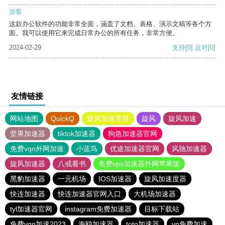
游客
这款办公软件的功能非常全面，涵盖了文档、表格、演示文稿等各个方
面。我可以使用它来完成日常办公的所有任务，非常方便。
2024-02-29
支持
[0]
反对
[0]
友情链接
网站地图
QuickQ
旋风加速度器
旋风
旋风加速
坚果加速器
tiktok加速器
狗急加速器官网
免费vqn外网加速
小蓝鸟
优途加速器官网
风驰加速器
旋风加速器
八戒看书
免费vps加速器外网苹果版
黑豹加速器
一元机场
IOS加速器
旋风加速度器
快连加速器
快连加速器官网入口
大机场加速器
tyl加速器官网
instagram免费加速器
目标下载站
免费vqn加速2023
海鸥加速器
toto加速器
vp免费加速