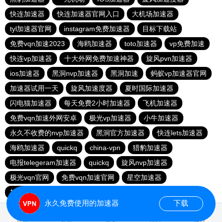
快连加速器
快连加速器官网入口
大机场加速器
tyl加速器官网
instagram免费加速器
目标下载站
免费vqn加速2023
海鸥加速器
toto加速器
vp免费加速
快连vp加速器
十大外网免费加速神器
旋风pvn加速器
ios加速器
黑洞nvp加速器
黑洞加速
蚂蚁vp加速器官网
加速器试用一天
旋风加速度器
夏时国际加速器
闪电猫加速器
每天免费2小时加速器
飞机加速器
免费vqn加速外网安卓
极光vp加速器
小牛加速器
永久不收费的nvp加速器
黑洞官方加速器
快连lets加速器
海鸥加速器
quickq
china-vpn
猎豹加速器
电报telegeram加速器
quickq
旋风nvp加速器
极光vqn官网
免费vqn加速官网
星空加速器
加速器试用两小时
快连pvn加速器
快橙加速器
永久免费使用的加速器
下载
1.622612s
首页
安卓
苹果
排行
推荐