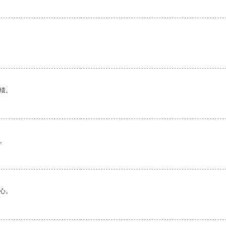
绩。
。
心。