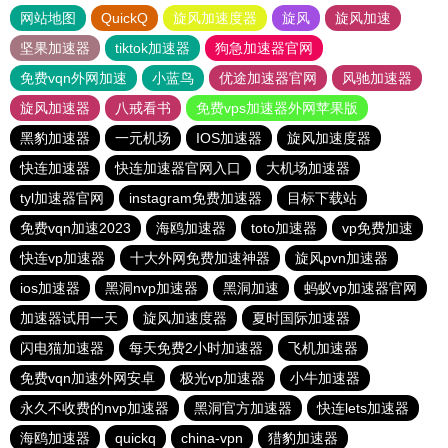
网站地图
QuickQ
旋风加速度器
旋风
旋风加速
坚果加速器
tiktok加速器
狗急加速器官网
免费vqn外网加速
小蓝鸟
优途加速器官网
风驰加速器
旋风加速器
八戒看书
免费vps加速器外网苹果版
黑豹加速器
一元机场
IOS加速器
旋风加速度器
快连加速器
快连加速器官网入口
大机场加速器
tyl加速器官网
instagram免费加速器
目标下载站
免费vqn加速2023
海鸥加速器
toto加速器
vp免费加速
快连vp加速器
十大外网免费加速神器
旋风pvn加速器
ios加速器
黑洞nvp加速器
黑洞加速
蚂蚁vp加速器官网
加速器试用一天
旋风加速度器
夏时国际加速器
闪电猫加速器
每天免费2小时加速器
飞机加速器
免费vqn加速外网安卓
极光vp加速器
小牛加速器
永久不收费的nvp加速器
黑洞官方加速器
快连lets加速器
海鸥加速器
quickq
china-vpn
猎豹加速器