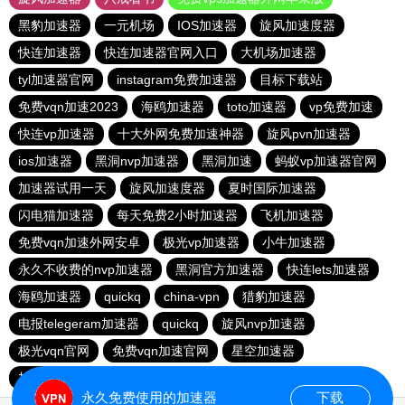
黑豹加速器
一元机场
IOS加速器
旋风加速度器
快连加速器
快连加速器官网入口
大机场加速器
tyl加速器官网
instagram免费加速器
目标下载站
免费vqn加速2023
海鸥加速器
toto加速器
vp免费加速
快连vp加速器
十大外网免费加速神器
旋风pvn加速器
ios加速器
黑洞nvp加速器
黑洞加速
蚂蚁vp加速器官网
加速器试用一天
旋风加速度器
夏时国际加速器
闪电猫加速器
每天免费2小时加速器
飞机加速器
免费vqn加速外网安卓
极光vp加速器
小牛加速器
永久不收费的nvp加速器
黑洞官方加速器
快连lets加速器
海鸥加速器
quickq
china-vpn
猎豹加速器
电报telegeram加速器
quickq
旋风nvp加速器
极光vqn官网
免费vqn加速官网
星空加速器
加速器试用两小时
快连pvn加速器
快橙加速器
永久免费使用的加速器
下载