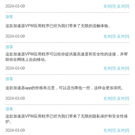
2024-03-09
支持
[0]
反对
[0]
游客
这款加速器VPM应用程序已经为我们带来了无限的流畅体验。
2024-03-09
支持
[0]
反对
[0]
游客
这款加速器VPM应用程序可以给你提供最高速度和安全性的连接，并帮
助你在网络上自由移动。
2024-03-09
支持
[0]
反对
[0]
游客
这款加速器app的价格有点贵，可以适当降低一些，这样会更加亲民。
2024-03-09
支持
[0]
反对
[0]
游客
这款加速器VPM应用程序已经为我们带来了无限的隐私保护和安全性保
护。
2024-03-09
支持
[0]
反对
[0]