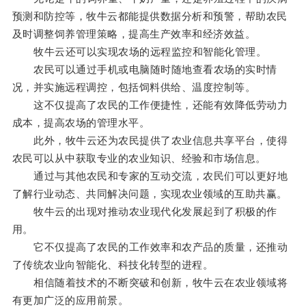
预测和防控等，牧牛云都能提供数据分析和预警，帮助农民
及时调整饲养管理策略，提高生产效率和经济效益。
牧牛云还可以实现农场的远程监控和智能化管理。
农民可以通过手机或电脑随时随地查看农场的实时情
况，并实施远程调控，包括饲料供给、温度控制等。
这不仅提高了农民的工作便捷性，还能有效降低劳动力
成本，提高农场的管理水平。
此外，牧牛云还为农民提供了农业信息共享平台，使得
农民可以从中获取专业的农业知识、经验和市场信息。
通过与其他农民和专家的互动交流，农民们可以更好地
了解行业动态、共同解决问题，实现农业领域的互助共赢。
牧牛云的出现对推动农业现代化发展起到了积极的作
用。
它不仅提高了农民的工作效率和农产品的质量，还推动
了传统农业向智能化、科技化转型的进程。
相信随着技术的不断突破和创新，牧牛云在农业领域将
有更加广泛的应用前景。