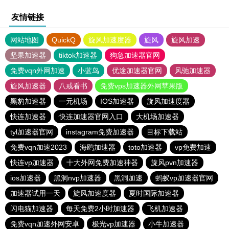
友情链接
网站地图
QuickQ
旋风加速度器
旋风
旋风加速
坚果加速器
tiktok加速器
狗急加速器官网
免费vqn外网加速
小蓝鸟
优途加速器官网
风驰加速器
旋风加速器
八戒看书
免费vps加速器外网苹果版
黑豹加速器
一元机场
IOS加速器
旋风加速度器
快连加速器
快连加速器官网入口
大机场加速器
tyl加速器官网
instagram免费加速器
目标下载站
免费vqn加速2023
海鸥加速器
toto加速器
vp免费加速
快连vp加速器
十大外网免费加速神器
旋风pvn加速器
ios加速器
黑洞nvp加速器
黑洞加速
蚂蚁vp加速器官网
加速器试用一天
旋风加速度器
夏时国际加速器
闪电猫加速器
每天免费2小时加速器
飞机加速器
免费vqn加速外网安卓
极光vp加速器
小牛加速器