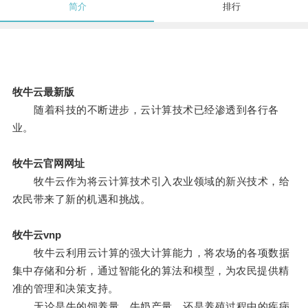
简介
排行
牧牛云最新版
随着科技的不断进步，云计算技术已经渗透到各行各
业。
牧牛云官网网址
牧牛云作为将云计算技术引入农业领域的新兴技术，给
农民带来了新的机遇和挑战。
牧牛云vnp
牧牛云利用云计算的强大计算能力，将农场的各项数据
集中存储和分析，通过智能化的算法和模型，为农民提供精
准的管理和决策支持。
无论是牛的饲养量、牛奶产量，还是养殖过程中的疾病