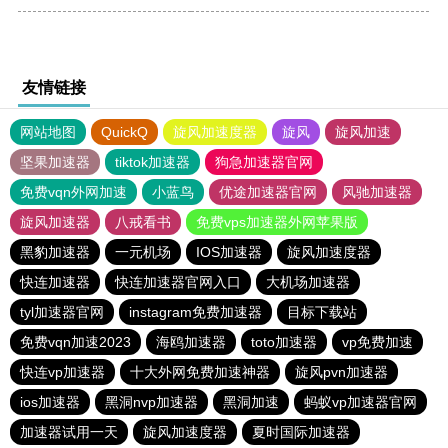
友情链接
网站地图
QuickQ
旋风加速度器
旋风
旋风加速
坚果加速器
tiktok加速器
狗急加速器官网
免费vqn外网加速
小蓝鸟
优途加速器官网
风驰加速器
旋风加速器
八戒看书
免费vps加速器外网苹果版
黑豹加速器
一元机场
IOS加速器
旋风加速度器
快连加速器
快连加速器官网入口
大机场加速器
tyl加速器官网
instagram免费加速器
目标下载站
免费vqn加速2023
海鸥加速器
toto加速器
vp免费加速
快连vp加速器
十大外网免费加速神器
旋风pvn加速器
ios加速器
黑洞nvp加速器
黑洞加速
蚂蚁vp加速器官网
加速器试用一天
旋风加速度器
夏时国际加速器