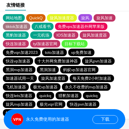
友情链接
网站地图
QuickQ
旋风加速度器
旋风
旋风加速
tiktok加速器
八戒看书
免费vps加速器外网苹果版
黑豹加速器
一元机场
IOS加速器
旋风加速度器
快连加速器
tyl加速器官网
目标下载站
免费vqn加速2023
toto加速器
vp免费加速
快连vp加速器
十大外网免费加速神器
旋风pvn加速器
黑洞nvp加速器
黑洞加速
蚂蚁vp加速器官网
加速器试用一天
旋风加速度器
每天免费2小时加速器
飞机加速器
极光vp加速器
永久不收费的nvp加速器
快连lets加速器
quickq
猎豹加速器
quickq
旋风nvp加速器
极光vqn官网
快连pvn加速器
快橙加速器
永久免费使用的加速器
下载