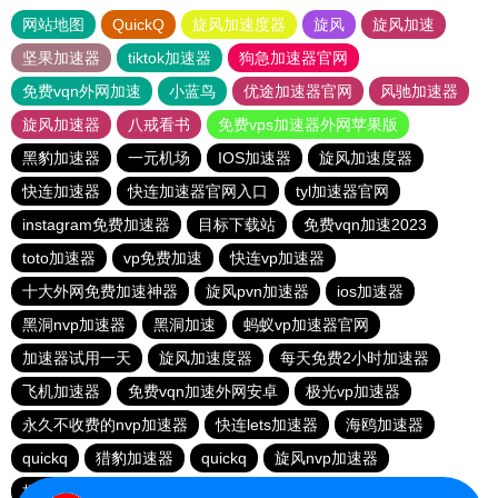
网站地图
QuickQ
旋风加速度器
旋风
旋风加速
坚果加速器
tiktok加速器
狗急加速器官网
免费vqn外网加速
小蓝鸟
优途加速器官网
风驰加速器
旋风加速器
八戒看书
免费vps加速器外网苹果版
黑豹加速器
一元机场
IOS加速器
旋风加速度器
快连加速器
快连加速器官网入口
tyl加速器官网
instagram免费加速器
目标下载站
免费vqn加速2023
toto加速器
vp免费加速
快连vp加速器
十大外网免费加速神器
旋风pvn加速器
ios加速器
黑洞nvp加速器
黑洞加速
蚂蚁vp加速器官网
加速器试用一天
旋风加速度器
每天免费2小时加速器
飞机加速器
免费vqn加速外网安卓
极光vp加速器
永久不收费的nvp加速器
快连lets加速器
海鸥加速器
quickq
猎豹加速器
quickq
旋风nvp加速器
极光vqn官网
快连pvn加速器
快橙加速器