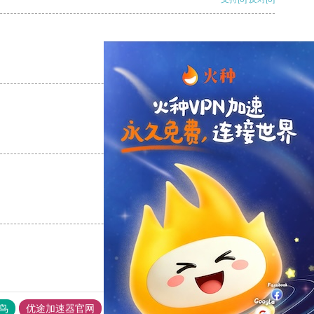
支持
[0]
反对
[0]
支持
[0]
反对
[0]
支持
[0]
反对
[0]
鸟
优途加速器官网
风驰加速器
旋风加速器
八戒看书