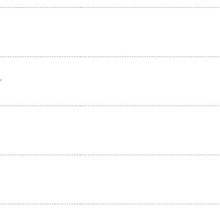
。
。
。