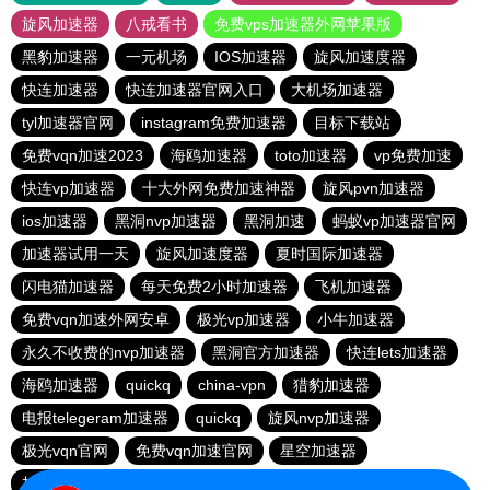
旋风加速器
八戒看书
免费vps加速器外网苹果版
黑豹加速器
一元机场
IOS加速器
旋风加速度器
快连加速器
快连加速器官网入口
大机场加速器
tyl加速器官网
instagram免费加速器
目标下载站
免费vqn加速2023
海鸥加速器
toto加速器
vp免费加速
快连vp加速器
十大外网免费加速神器
旋风pvn加速器
ios加速器
黑洞nvp加速器
黑洞加速
蚂蚁vp加速器官网
加速器试用一天
旋风加速度器
夏时国际加速器
闪电猫加速器
每天免费2小时加速器
飞机加速器
免费vqn加速外网安卓
极光vp加速器
小牛加速器
永久不收费的nvp加速器
黑洞官方加速器
快连lets加速器
海鸥加速器
quickq
china-vpn
猎豹加速器
电报telegeram加速器
quickq
旋风nvp加速器
极光vqn官网
免费vqn加速官网
星空加速器
加速器试用两小时
快连pvn加速器
快橙加速器