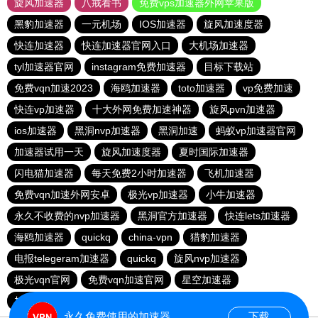
旋风加速器
八戒看书
免费vps加速器外网苹果版
黑豹加速器
一元机场
IOS加速器
旋风加速度器
快连加速器
快连加速器官网入口
大机场加速器
tyl加速器官网
instagram免费加速器
目标下载站
免费vqn加速2023
海鸥加速器
toto加速器
vp免费加速
快连vp加速器
十大外网免费加速神器
旋风pvn加速器
ios加速器
黑洞nvp加速器
黑洞加速
蚂蚁vp加速器官网
加速器试用一天
旋风加速度器
夏时国际加速器
闪电猫加速器
每天免费2小时加速器
飞机加速器
免费vqn加速外网安卓
极光vp加速器
小牛加速器
永久不收费的nvp加速器
黑洞官方加速器
快连lets加速器
海鸥加速器
quickq
china-vpn
猎豹加速器
电报telegeram加速器
quickq
旋风nvp加速器
极光vqn官网
免费vqn加速官网
星空加速器
加速器试用两小时
快连pvn加速器
快橙加速器
永久免费使用的加速器
下载