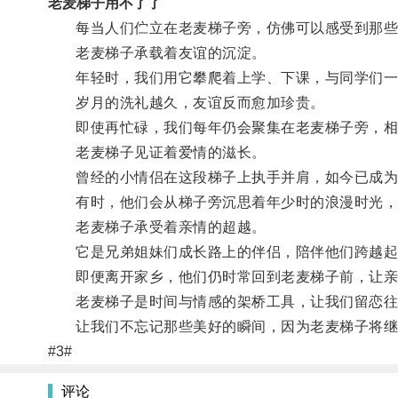
老麦梯子用不了了
每当人们伫立在老麦梯子旁，仿佛可以感受到那些
老麦梯子承载着友谊的沉淀。
年轻时，我们用它攀爬着上学、下课，与同学们一
岁月的洗礼越久，友谊反而愈加珍贵。
即使再忙碌，我们每年仍会聚集在老麦梯子旁，相
老麦梯子见证着爱情的滋长。
曾经的小情侣在这段梯子上执手并肩，如今已成为
有时，他们会从梯子旁沉思着年少时的浪漫时光，
老麦梯子承受着亲情的超越。
它是兄弟姐妹们成长路上的伴侣，陪伴他们跨越起
即便离开家乡，他们仍时常回到老麦梯子前，让亲
老麦梯子是时间与情感的架桥工具，让我们留恋往
让我们不忘记那些美好的瞬间，因为老麦梯子将继
#3#
评论