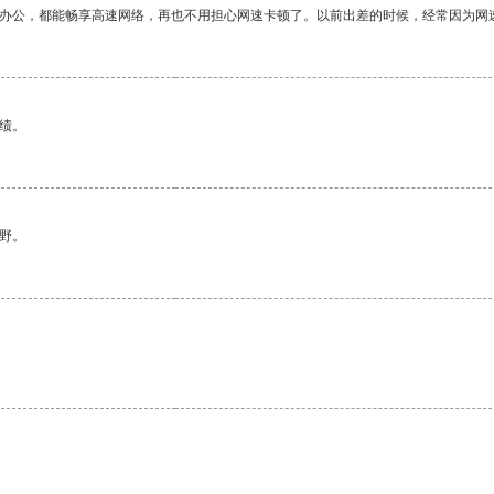
作办公，都能畅享高速网络，再也不用担心网速卡顿了。以前出差的时候，经常因为网
绩。
野。
。