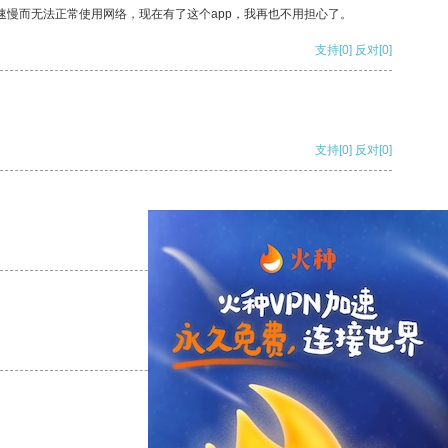
速慢而无法正常使用网络，现在有了这个app，我再也不用担心了。
支持
[0]
反对
[0]
支持
[0]
反对
[0]
支持
[0]
反对
[0]
支持
[0]
反对
[0]