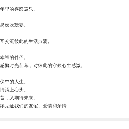
年里的喜怒哀乐。
起嬉戏玩耍。
互交流彼此的生活点滴。
幸福的伴侣。
感慨时光荏苒，对彼此的守候心生感激。
伏中的人生。
情涌上心头。
昔，又期待未来。
续见证我们的友谊、爱情和亲情。