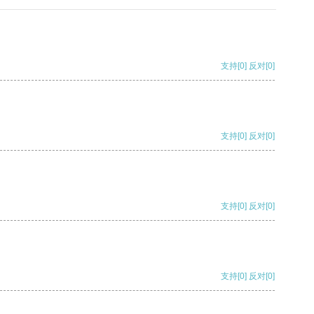
支持
[0]
反对
[0]
支持
[0]
反对
[0]
支持
[0]
反对
[0]
支持
[0]
反对
[0]