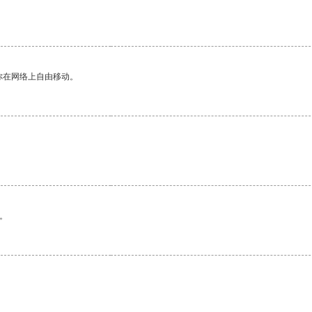
你在网络上自由移动。
。