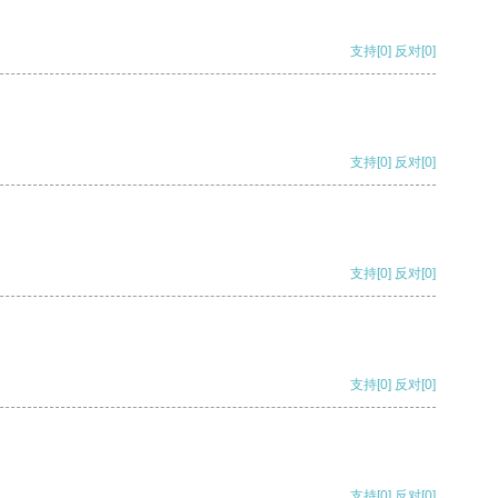
支持
[0]
反对
[0]
支持
[0]
反对
[0]
支持
[0]
反对
[0]
支持
[0]
反对
[0]
支持
[0]
反对
[0]