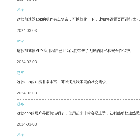
游客
这款加速器app的操作有点复杂，可以简化一下，比如将设置页面进行优化
2024-03-03
游客
这款加速器VPM应用程序已经为我们带来了无限的隐私和安全性保护。
2024-03-03
游客
这款app的功能非常丰富，可以满足我不同的社交需求。
2024-03-03
游客
这款app的用户界面简洁明了，使用起来非常容易上手，让我能够快速熟
2024-03-03
游客