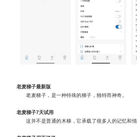
老麦梯子最新版
老麦梯子，是一种特殊的梯子，独特而神奇。
老麦梯子7天试用
这并不是普通的木梯，它承载了很多人的记忆和情