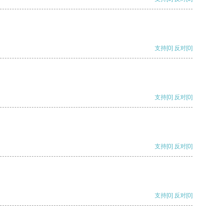
支持
[0]
反对
[0]
支持
[0]
反对
[0]
支持
[0]
反对
[0]
支持
[0]
反对
[0]