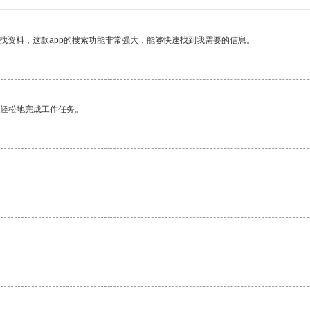
找资料，这款app的搜索功能非常强大，能够快速找到我需要的信息。
更轻松地完成工作任务。