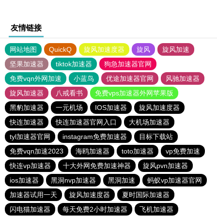
友情链接
网站地图
QuickQ
旋风加速度器
旋风
旋风加速
坚果加速器
tiktok加速器
狗急加速器官网
免费vqn外网加速
小蓝鸟
优途加速器官网
风驰加速器
旋风加速器
八戒看书
免费vps加速器外网苹果版
黑豹加速器
一元机场
IOS加速器
旋风加速度器
快连加速器
快连加速器官网入口
大机场加速器
tyl加速器官网
instagram免费加速器
目标下载站
免费vqn加速2023
海鸥加速器
toto加速器
vp免费加速
快连vp加速器
十大外网免费加速神器
旋风pvn加速器
ios加速器
黑洞nvp加速器
黑洞加速
蚂蚁vp加速器官网
加速器试用一天
旋风加速度器
夏时国际加速器
闪电猫加速器
每天免费2小时加速器
飞机加速器