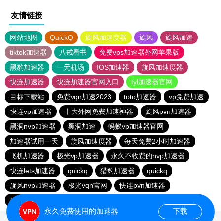
友情链接
网站地图
QuickQ
旋风加速度器
旋风
旋风加速
tiktok加速器
八戒看书
免费vps加速器外网苹果版
黑豹加速器
一元机场
IOS加速器
旋风加速度器
快连加速器
快连加速器官网入口
tyl加速器官网
目标下载站
免费vqn加速2023
toto加速器
vp免费加速
快连vp加速器
十大外网免费加速神器
旋风pvn加速器
黑洞nvp加速器
黑洞加速
蚂蚁vp加速器官网
加速器试用一天
旋风加速度器
每天免费2小时加速器
飞机加速器
极光vp加速器
永久不收费的nvp加速器
快连lets加速器
quickq
猎豹加速器
quickq
旋风nvp加速器
极光vqn官网
快连pvn加速器
快橙加速器
永久免费使用的加速器
下载