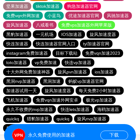
坚果加速器
tiktok加速器
狗急加速器官网
免费vqn外网加速
小蓝鸟
优途加速器官网
风驰加速器
旋风加速器
八戒看书
免费vps加速器外网苹果版
黑豹加速器
一元机场
IOS加速器
旋风加速度器
快连加速器
快连加速器官网入口
tyl加速器官网
instagram免费加速器
目标下载站
免费vqn加速2023
toto加速器
vp免费加速
快连vp加速器
十大外网免费加速神器
旋风pvn加速器
ios加速器
黑洞nvp加速器
黑洞加速
蚂蚁vp加速器官网
加速器试用一天
旋风加速度器
每天免费2小时加速器
飞机加速器
免费vqn加速外网安卓
极光vp加速器
永久不收费的nvp加速器
快连lets加速器
海鸥加速器
quickq
猎豹加速器
quickq
旋风nvp加速器
极光vqn官网
快连pvn加速器
快橙加速器
永久免费使用的加速器
下载