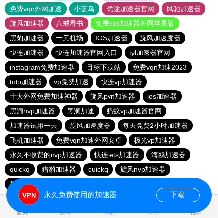
免费vqn外网加速
小蓝鸟
优途加速器官网
风驰加速器
旋风加速器
八戒看书
免费vps加速器外网苹果版
黑豹加速器
一元机场
IOS加速器
旋风加速度器
快连加速器
快连加速器官网入口
tyl加速器官网
instagram免费加速器
目标下载站
免费vqn加速2023
toto加速器
vp免费加速
快连vp加速器
十大外网免费加速神器
旋风pvn加速器
ios加速器
黑洞nvp加速器
黑洞加速
蚂蚁vp加速器官网
加速器试用一天
旋风加速度器
每天免费2小时加速器
飞机加速器
免费vqn加速外网安卓
极光vp加速器
永久不收费的nvp加速器
快连lets加速器
海鸥加速器
quickq
猎豹加速器
quickq
旋风nvp加速器
极光vqn官网
快连pvn加速器
快橙加速器
永久免费使用的加速器
下载
0.080555s
首页
安卓
苹果
排行
推荐