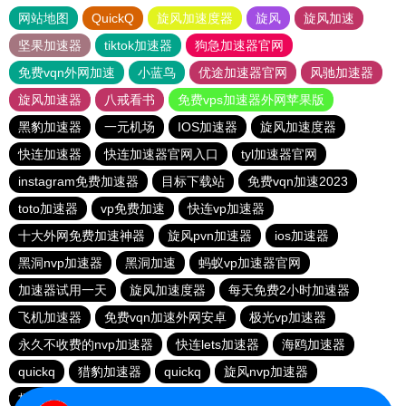
网站地图
QuickQ
旋风加速度器
旋风
旋风加速
坚果加速器
tiktok加速器
狗急加速器官网
免费vqn外网加速
小蓝鸟
优途加速器官网
风驰加速器
旋风加速器
八戒看书
免费vps加速器外网苹果版
黑豹加速器
一元机场
IOS加速器
旋风加速度器
快连加速器
快连加速器官网入口
tyl加速器官网
instagram免费加速器
目标下载站
免费vqn加速2023
toto加速器
vp免费加速
快连vp加速器
十大外网免费加速神器
旋风pvn加速器
ios加速器
黑洞nvp加速器
黑洞加速
蚂蚁vp加速器官网
加速器试用一天
旋风加速度器
每天免费2小时加速器
飞机加速器
免费vqn加速外网安卓
极光vp加速器
永久不收费的nvp加速器
快连lets加速器
海鸥加速器
quickq
猎豹加速器
quickq
旋风nvp加速器
极光vqn官网
快连pvn加速器
快橙加速器