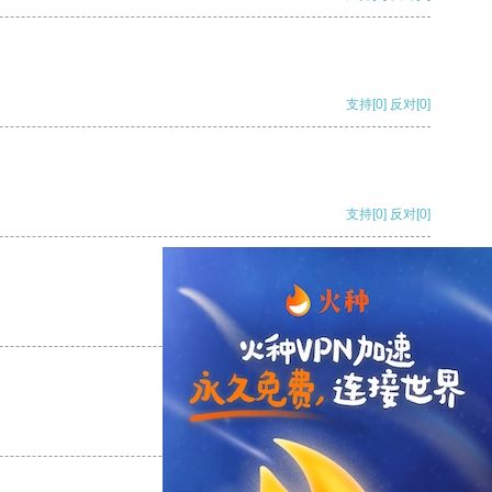
支持
[0]
反对
[0]
支持
[0]
反对
[0]
支持
[0]
反对
[0]
支持
[0]
反对
[0]