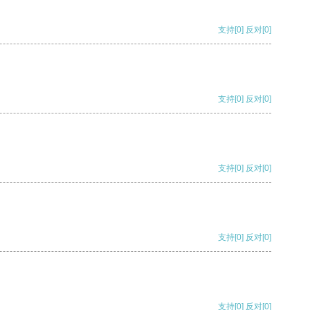
支持
[0]
反对
[0]
支持
[0]
反对
[0]
支持
[0]
反对
[0]
支持
[0]
反对
[0]
支持
[0]
反对
[0]