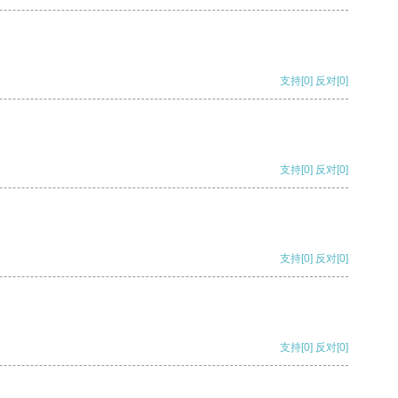
支持
[0]
反对
[0]
支持
[0]
反对
[0]
支持
[0]
反对
[0]
支持
[0]
反对
[0]