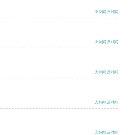
支持
[0]
反对
[0]
支持
[0]
反对
[0]
支持
[0]
反对
[0]
支持
[0]
反对
[0]
支持
[0]
反对
[0]