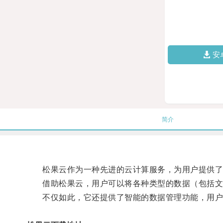
安
简介
松果云作为一种先进的云计算服务，为用户提供了
借助松果云，用户可以将各种类型的数据（包括文档
不仅如此，它还提供了智能的数据管理功能，用户可