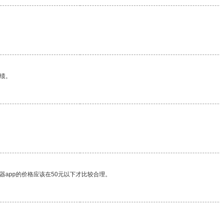
绩。
器app的价格应该在50元以下才比较合理。